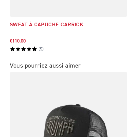
SWEAT À CAPUCHE CARRICK
T-S
LO
€110.00
€55.
(
5
)
Vous pourriez aussi aimer