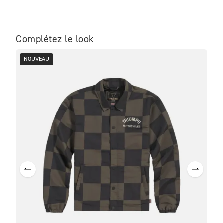
Complétez le look
NOUVEAU
NO