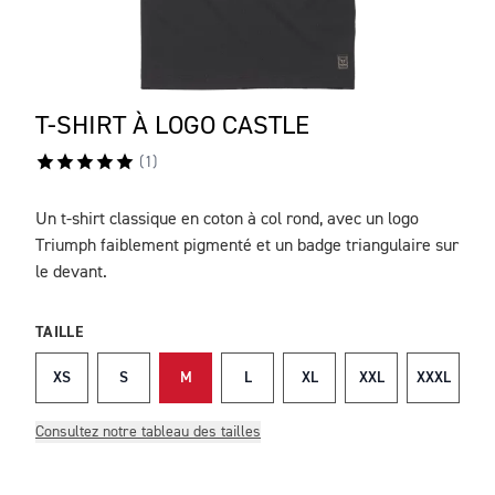
T-SHIRT À LOGO CASTLE
(
1
)
Un t-shirt classique en coton à col rond, avec un logo
DESCRIPTION
Triumph faiblement pigmenté et un badge triangulaire sur
le devant.
TAILLE
XS
S
M
L
XL
XXL
XXXL
Consultez notre tableau des tailles