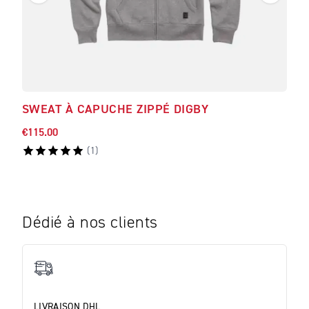
SWEAT À CAPUCHE ZIPPÉ DIGBY
SWE
€115.00
€115
(
1
)
Dédié à nos clients
LIVRAISON DHL