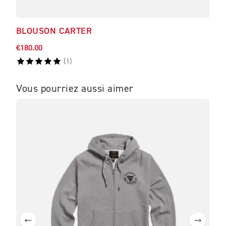
BLOUSON CARTER
SWE
€180.00
€110
(
1
)
Vous pourriez aussi aimer
ME