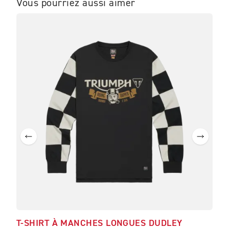
Vous pourriez aussi aimer
T-SHIRT À MANCHES LONGUES DUDLEY
T-S