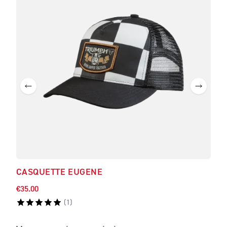
CASQUETTE EUGENE
T-S
€35.00
€83.
(
1
)