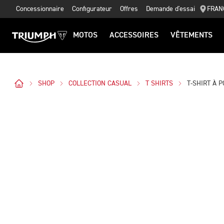
Concessionnaire
Configurateur
Offres
Demande d'essai
FRAN
MOTOS
ACCESSOIRES
VÊTEMENTS
SHOP
COLLECTION CASUAL
T SHIRTS
T-SHIRT À 
Des Photos