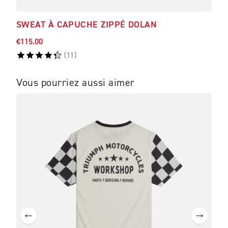
SWEAT À CAPUCHE ZIPPÉ DOLAN
SWE
€115.00
€110
(
11
)
Vous pourriez aussi aimer
ME