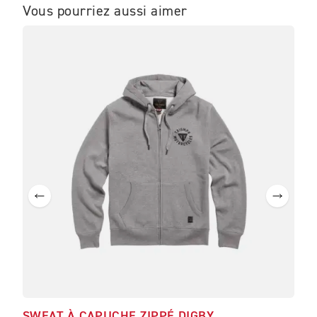
Vous pourriez aussi aimer
ME
SWEAT À CAPUCHE ZIPPÉ DIGBY
SWE