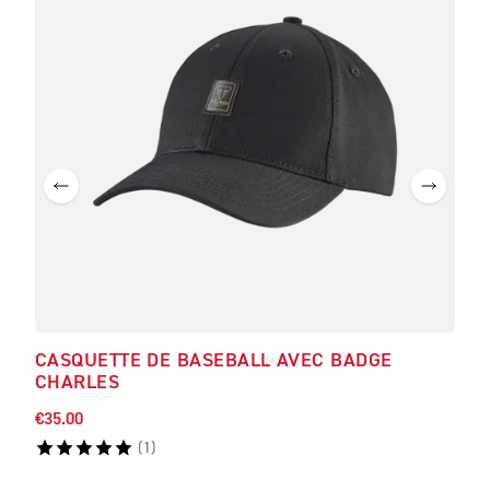
CASQUETTE DE BASEBALL AVEC BADGE
T-S
CHARLES
DO
€35.00
A pa
(
1
)