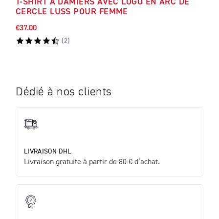
T-SHIRT À DAMIERS AVEC LOGO EN ARC DE
T-S
CERCLE LUSS POUR FEMME
€37.00
€44.
(
2
)
Dédié à nos clients
LIVRAISON DHL
Livraison gratuite à partir de 80 € d’achat.