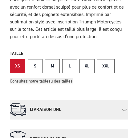
Fabriqué en mailles polyester extensibles ultralégères,
DESCRIPTION
avec un renfort dorsal sculpté pour plus de confort et de
sécurité, et des poignets extensibles. Imprimé par
sublimation stylé avec inscription Triumph Motorcycles
sur le torse. Cet article est taillé plus large. Il est conçu
pour être porté au-dessus d’une protection.
TAILLE
XS
S
M
L
XL
XXL
Consultez notre tableau des tailles
LIVRAISON DHL