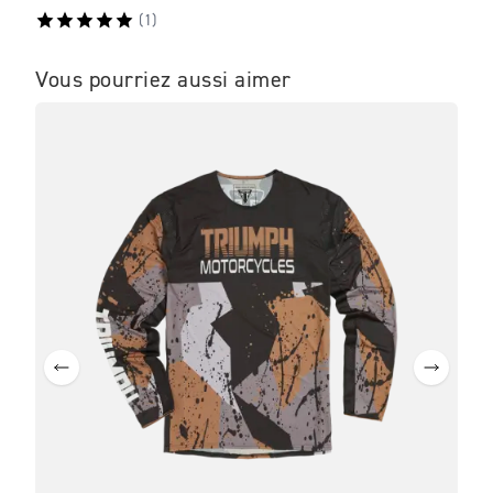
€240
(
1
)
Vous pourriez aussi aimer