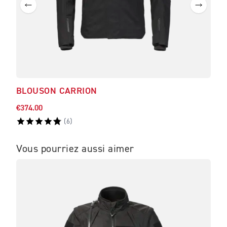
BLOUSON CARRION
BLO
€374.00
€547
(
6
)
Vous pourriez aussi aimer