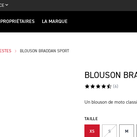
CE
PROPRIÉTAIRES
LA MARQUE
ESTES
BLOUSON BRADDAN SPORT
BLOUSON BR
(
6
)
Un blouson de moto class
DESCRIPTION
TAILLE
XS
S
M