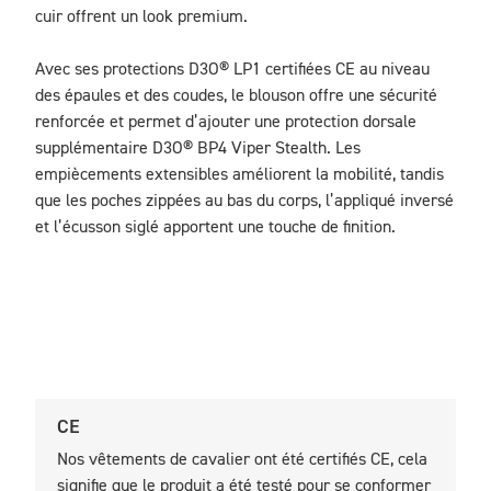
cuir offrent un look premium.

Avec ses protections D3O® LP1 certifiées CE au niveau 
des épaules et des coudes, le blouson offre une sécurité 
renforcée et permet d’ajouter une protection dorsale 
supplémentaire D3O® BP4 Viper Stealth. Les 
empiècements extensibles améliorent la mobilité, tandis 
que les poches zippées au bas du corps, l’appliqué inversé 
et l’écusson siglé apportent une touche de finition. 
CE
U
Nos vêtements de cavalier ont été certifiés CE, cela
N
signifie que le produit a été testé pour se conformer
c