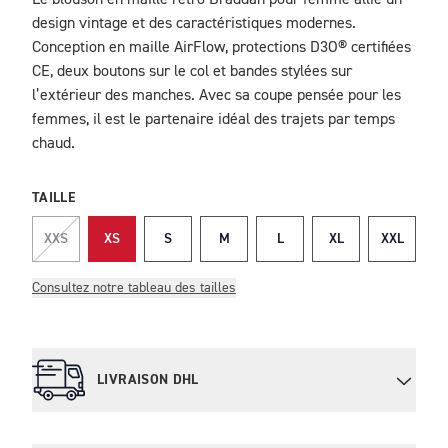
Le blouson en maille rétro Braddan pour femme allie un
DESCRIPTION
design vintage et des caractéristiques modernes.
Conception en maille AirFlow, protections D3O® certifiées
CE, deux boutons sur le col et bandes stylées sur
l’extérieur des manches. Avec sa coupe pensée pour les
femmes, il est le partenaire idéal des trajets par temps
chaud.
TAILLE
XXS
XS
S
M
L
XL
XXL
Consultez notre tableau des tailles
LIVRAISON DHL