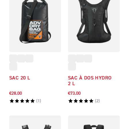
SAC 20 L
SAC À DOS HYDRO
2 L
€28.00
€73.00
(
1
)
(
2
)