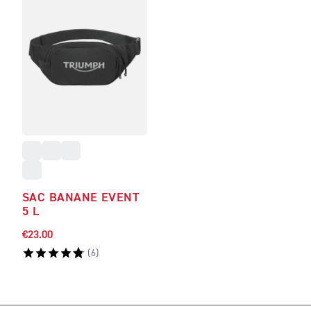
SAC BANANE EVENT
5 L
€23.00
(
6
)