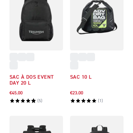
SAC À DOS EVENT
SAC 10 L
DAY 20 L
€45.00
€23.00
(
5
)
(
1
)