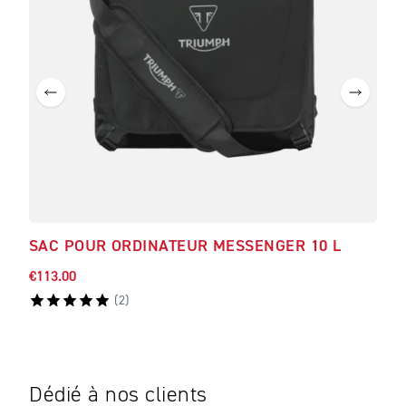
SAC POUR ORDINATEUR MESSENGER 10 L
SAC
€113.00
€45.
(
2
)
Dédié à nos clients