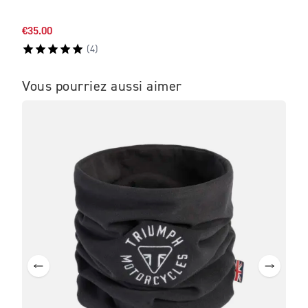
CO
€35.00
€66.
(
4
)
Vous pourriez aussi aimer