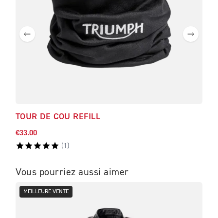
TOUR DE COU REFILL
TOU
€33.00
€33.
(
1
)
Vous pourriez aussi aimer
MEILLEURE VENTE