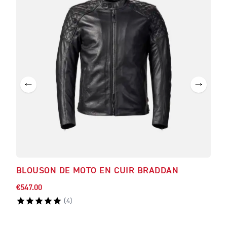
BLOUSON DE MOTO EN CUIR BRADDAN
T-S
€547.00
€41.
(
4
)