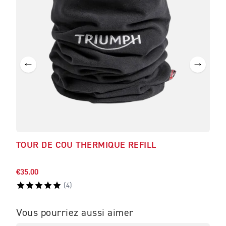
TOUR DE COU THERMIQUE REFILL
T-S
CO
€35.00
€66.
(
4
)
Vous pourriez aussi aimer