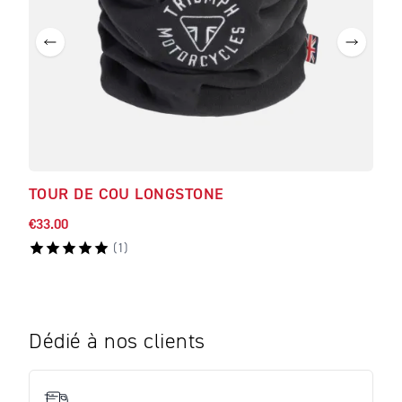
TOUR DE COU LONGSTONE
TOU
€33.00
€33.
(
1
)
Dédié à nos clients