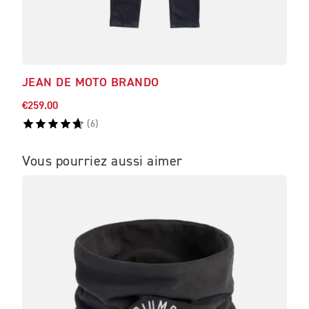
JEAN DE MOTO BRANDO
T-S
€259.00
€37.
(
6
)
Vous pourriez aussi aimer