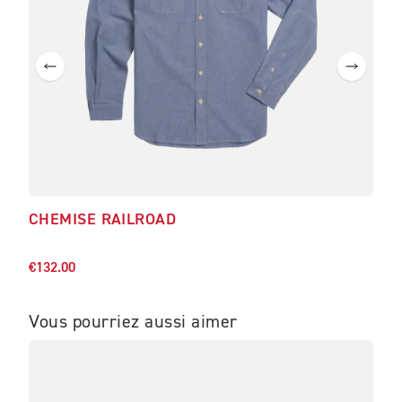
CHEMISE RAILROAD
T-S
€52.
€132.00
Vous pourriez aussi aimer