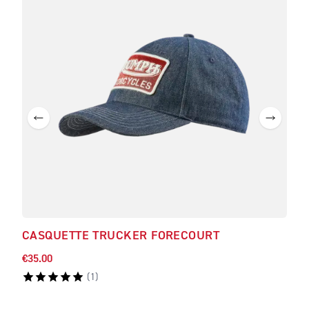
CASQUETTE TRUCKER FORECOURT
CAS
€35.00
€35.
(
1
)