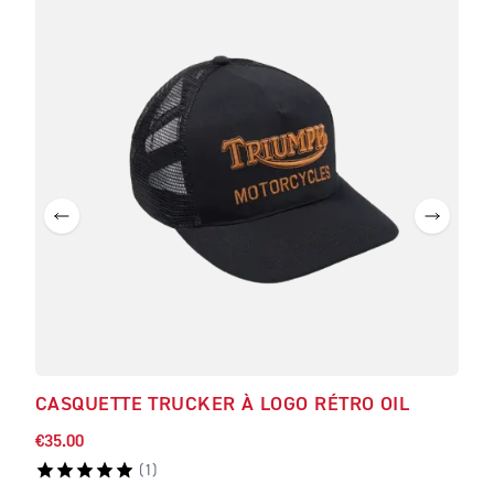
CASQUETTE TRUCKER À LOGO RÉTRO OIL
BL
€35.00
€158
(
1
)