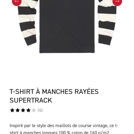
T-SHIRT À MANCHES RAYÉES
SUPERTRACK
(
4
)
Inspiré par le style des maillots de course vintage, ce t-
DESCRIPTION
shirt à manches longues 100 % coton de 160 g/m2