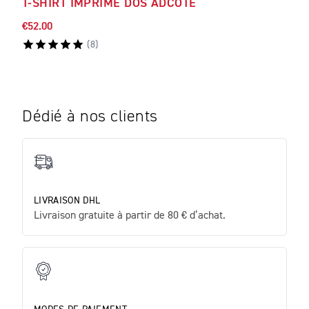
T-SHIRT IMPRIMÉ DOS ADCOTE
T-S
€52.00
€52.
(
8
)
Dédié à nos clients
LIVRAISON DHL
Livraison gratuite à partir de 80 € d’achat.