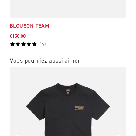
BLOUSON TEAM
CAS
€158.00
€35.
(
14
)
Vous pourriez aussi aimer