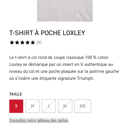
T-SHIRT À POCHE LOXLEY
(
8
)
Le t-shirt à col rond de coupe classique 100 % coton
DESCRIPTION
Loxley se démarque par un insert en V authentique au
niveau du col et une poche plaquée sur la poitrine gauche
où s’insère une étiquette signature Triumph.
TAILLE
S
M
L
XL
XXL
Consultez notre tableau des tailles