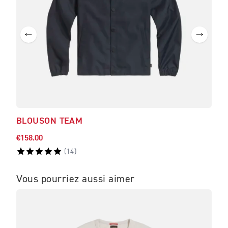
BLOUSON TEAM
CHI
€158.00
€138
(
14
)
Vous pourriez aussi aimer