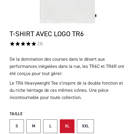
T-SHIRT AVEC LOGO TR6
(
3
)
De la domination des courses dans le désert aux
DESCRIPTION
performances inégalées dans la rue, les TR6C et TR6R ont
été conçus pour tout gérer.
Le TR6 Heavyweight Tee s'inspire de la double fonction et
du riche héritage de ces mêmes icônes. Une pièce
incontournable pour toute collection.
TAILLE
S
M
L
XL
XXL