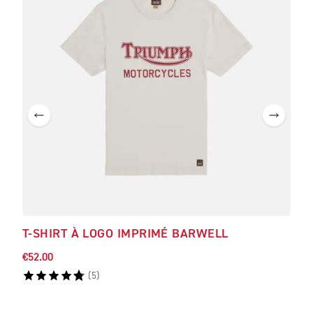
T-SHIRT À LOGO IMPRIMÉ BARWELL
T-S
€52.00
€58.
(
5
)