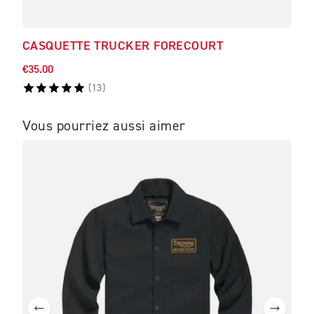
CASQUETTE TRUCKER FORECOURT
T-S
€35.00
€52.
(
13
)
Vous pourriez aussi aimer