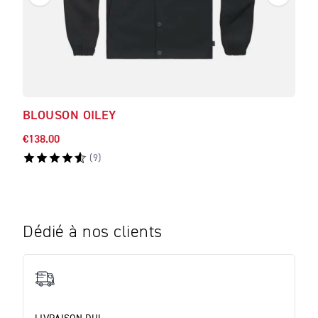
BLOUSON OILEY
BLO
€138.00
€547
(
9
)
Dédié à nos clients