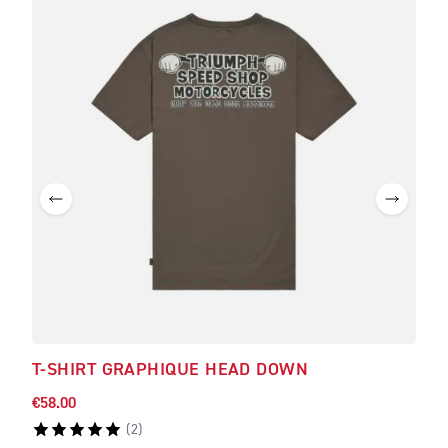
T-SHIRT GRAPHIQUE HEAD DOWN
T-S
€58.00
€58.
(
2
)