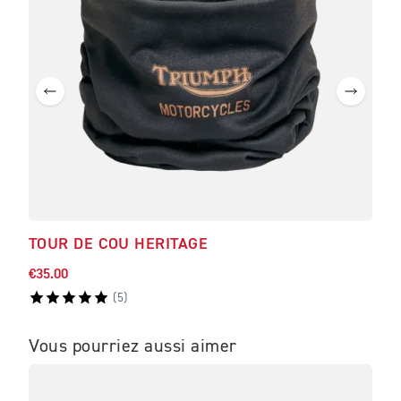
TOUR DE COU HERITAGE
BL
€35.00
€158
(
5
)
Vous pourriez aussi aimer