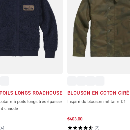
 POILS LONGS ROADHOUSE
BLOUSON EN COTON CIR
polaire à poils longs très épaisse
Inspiré du blouson militaire D1
nt chaude
€403.00
(
4
)
(
2
)