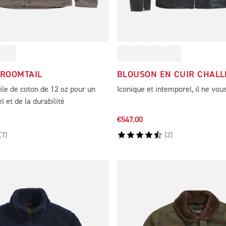
ROOMTAIL
BLOUSON EN CUIR CHAL
ile de coton de 12 oz pour un
Iconique et intemporel, il ne vou
 et de la durabilité
€547.00
(
7
)
(
2
)