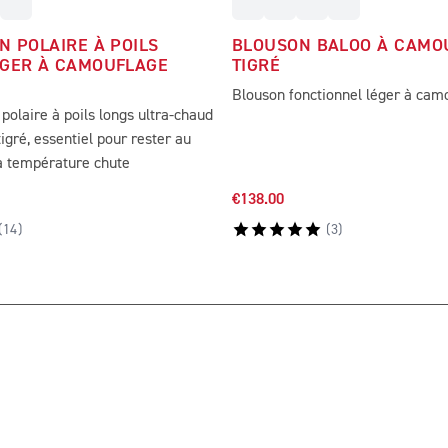
N POLAIRE À POILS
BLOUSON BALOO À CAMO
GER À CAMOUFLAGE
TIGRÉ
Blouson fonctionnel léger à camo
polaire à poils longs ultra-chaud
igré, essentiel pour rester au
a température chute
€138.00
(
14
)
(
3
)