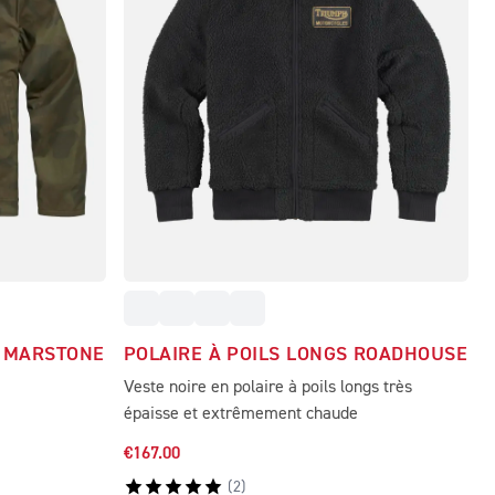
É MARSTONE
POLAIRE À POILS LONGS ROADHOUSE
Veste noire en polaire à poils longs très
épaisse et extrêmement chaude
€167.00
(
2
)