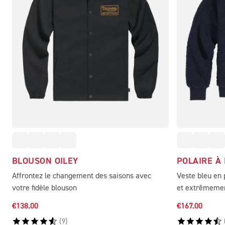
BLOUSON OILEY
POLAIRE À
Affrontez le changement des saisons avec
Veste bleu en 
votre fidèle blouson
et extrêmeme
€138.00
€167.00
(
9
)