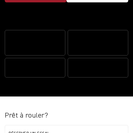
Description
SUSPENSION SEMI-ACTIVE
LIFT CONTROL DE LA ROUE
ÖHLINS SMARTEC3
AVANT
PUISSANCE IMPLACABLE
AIDE AU FREINAGE
Prêt à rouler?