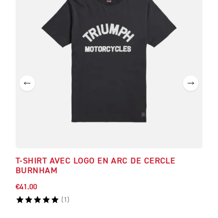
T-SHIRT AVEC LOGO EN ARC DE CERCLE
SWE
BURNHAM
€41.00
€110
(
1
)