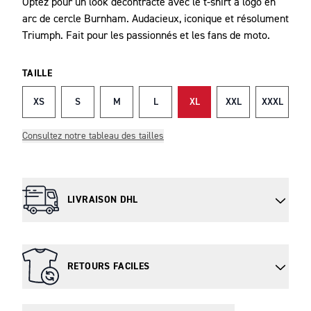
Optez pour un look décontracté avec le t-shirt à logo en
DESCRIPTION
arc de cercle Burnham. Audacieux, iconique et résolument
Triumph. Fait pour les passionnés et les fans de moto.
TAILLE
XS
S
M
L
XL
XXL
XXXL
Consultez notre tableau des tailles
LIVRAISON DHL
RETOURS FACILES