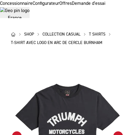
Concessionnaire
Configurateur
Offres
Demande d'essai
France
SHOP
COLLECTION CASUAL
T SHIRTS
Motos
ACCESSOIRES
Vêtements
Propriétaires
LA MARQUE
T-SHIRT AVEC LOGO EN ARC DE CERCLE BURNHAM
Des Photos
Concessionnaire
Configurateur
Offres
Demande d'essai
France