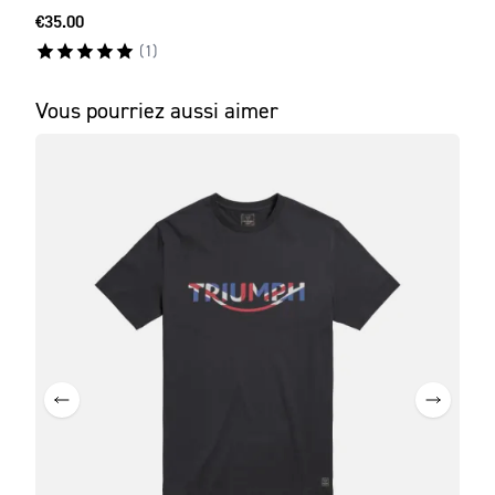
€35.00
€115
(
1
)
Vous pourriez aussi aimer