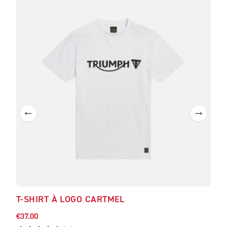
T-SHIRT À LOGO CARTMEL
T-S
€37.00
€41.