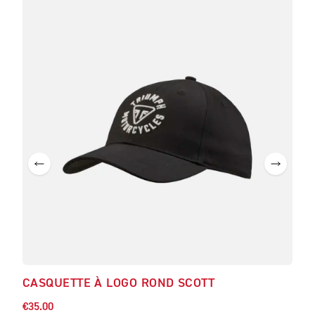
NO
CASQUETTE À LOGO ROND SCOTT
BL
€35.00
€180