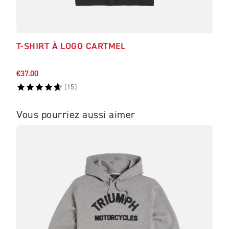
T-SHIRT À LOGO CARTMEL
BL
€37.00
€150
(
15
)
Vous pourriez aussi aimer
ME