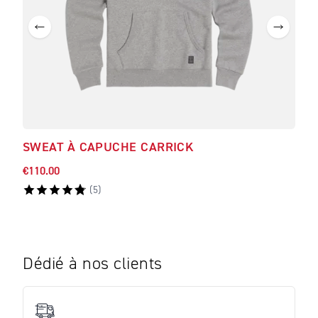
SWEAT À CAPUCHE CARRICK
SWE
€110.00
€114
(
5
)
Dédié à nos clients