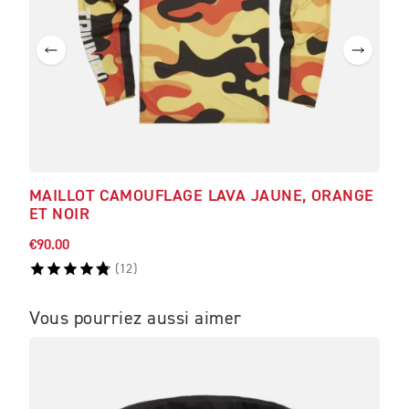
MAILLOT CAMOUFLAGE LAVA JAUNE, ORANGE
MAI
ET NOIR
€90.00
€90.
(
12
)
Vous pourriez aussi aimer
ME