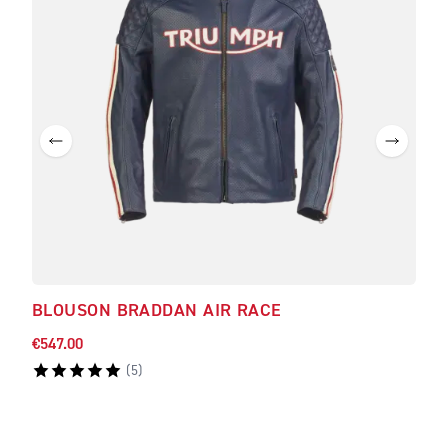
BLOUSON BRADDAN AIR RACE
BLO
€547.00
€547
(
5
)