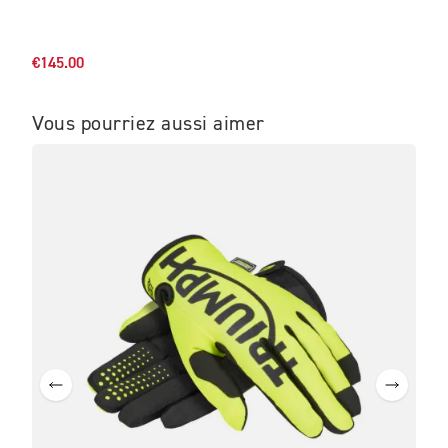
€104
€145.00
Vous pourriez aussi aimer
NO