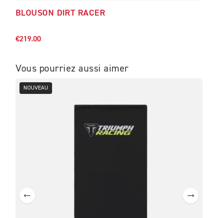
BLOUSON DIRT RACER
SWE
€104
€219.00
Vous pourriez aussi aimer
NOUVEAU
NO