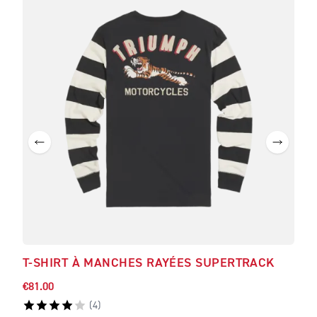
T-SHIRT À MANCHES RAYÉES SUPERTRACK
T-S
€81.00
€58.
(
4
)