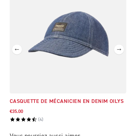
CASQUETTE DE MÉCANICIEN EN DENIM OILYS
BLO
€35.00
€138
(
4
)
Vous pourriez aussi aimer