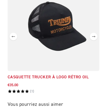
CASQUETTE TRUCKER À LOGO RÉTRO OIL
T-S
€35.00
€52.
(
1
)
Vous pourriez aussi aimer