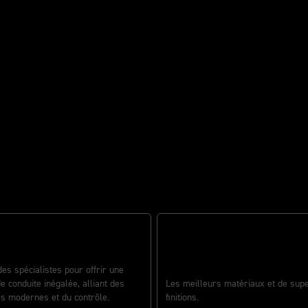
u monde de la moto
EMENTS TRANSFORMÉS
es spécialistes pour offrir une
UNE IMPECCABLE BEAUTÉ
e conduite inégalée, alliant des
Les meilleurs matériaux et de sup
s modernes et du contrôle.
finitions.