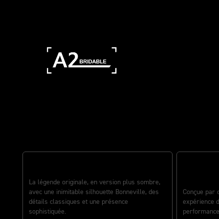
Le nom le plus emblématique d
SOBRE, ICONIQUE
La légende originale, en version plus sombre,
DES ÉQUIP
avec une inimitable silhouette Bonneville, des
Conçue par d
détails classiques et une présence
expérience d
sophistiquée.
performance