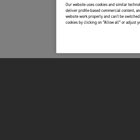
Our website uses cookies and similar technol
deliver profile-based commercial content, an
website work properly and can't be switched 
cookies by clicking on “Allow all” or adjust 
FOR THE RIDE
VÊTEMENTS
BRAND
SHOP