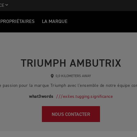
CE
PROPRIÉTAIRES
LA MARQUE
TRIUMPH AMBUTRIX
0,0 KILOMETERS AWAY
e passion pour la marque Triumph avec l'ensemble de notre équipe co
what3words
///exiles.tugging.significance
NOUS CONTACTER