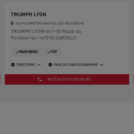
TRIUMPH LYON
45,8 KILOMETERS AWAYDU LIEU RECHERCHÉ.
TRIUMPH LYON<br/>10 Route du
Perollier<br/>69570 DARDILLY
ROAD BIKES
TXP
DIRECTIONS
PAGE DU CONCESSIONNAIRE
04.27.46.23.61/62/64/65