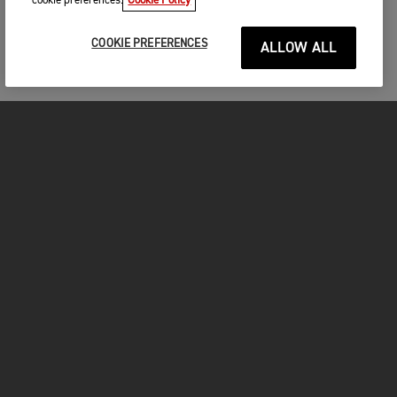
cookie preferences.
Cookie Policy
COOKIE PREFERENCES
ALLOW ALL
MOTOS
COMMENCER
FOR THE RIDE
VÊTEMENTS
FACEBOOK
YOUTUBE
INSTAGRAM
TIKTOK