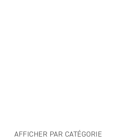
DES ARCHIVES À LA VIE DE TOUS LES JOURS
COLLECTION H
Inspirée par l’esprit intemporel de la culture moto vintage 
AFFICHER PAR CATÉGORIE