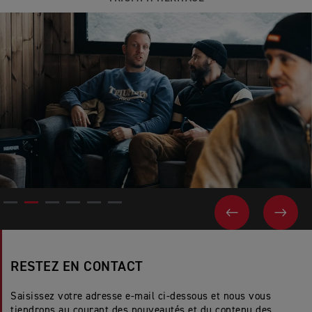
PAGE PRÉCÉ
SUIV
RESTEZ EN CONTACT
Saisissez votre adresse e-mail ci-dessous et nous vous
tiendrons au courant des nouveautés et du contenu des