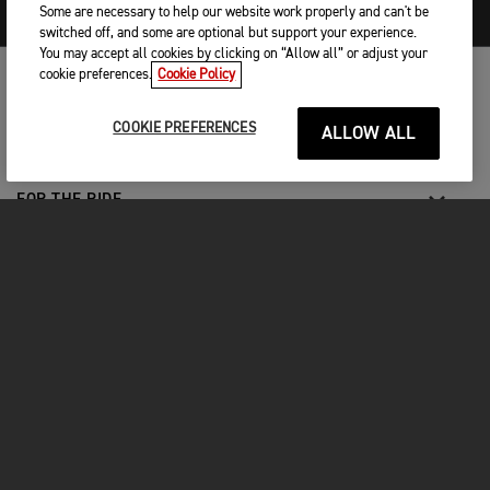
Some are necessary to help our website work properly and can't be
switched off, and some are optional but support your experience.
You may accept all cookies by clicking on “Allow all” or adjust your
cookie preferences.
Cookie Policy
MOTOS
COOKIE PREFERENCES
ALLOW ALL
COMMENCER
FOR THE RIDE
VÊTEMENTS
FACEBOOK
YOUTUBE
INSTAGRAM
TIKTOK
Contacter Triumph
Legal