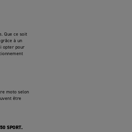
. Que ce soit
 grâce à un
i opter pour
tationnement
otre moto selon
euvent être
50 SPORT.