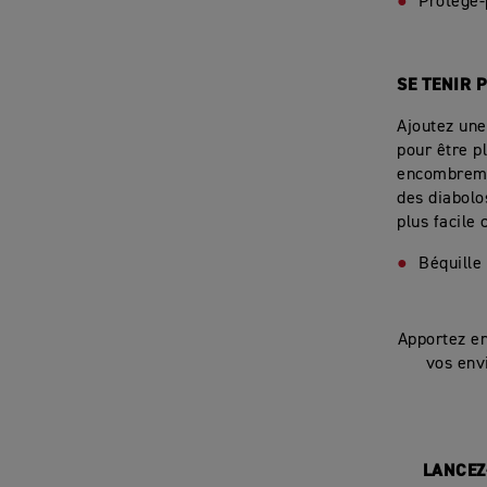
Protège-
SE TENIR 
Ajoutez une
pour être p
encombremen
des diabolo
plus facile 
Béquille
Apportez en
vos env
LANCEZ