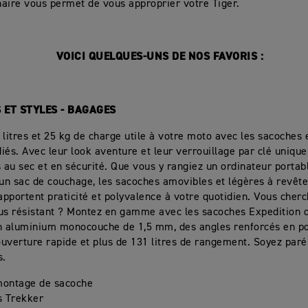
aire vous permet de vous approprier votre Tiger.
VOICI QUELQUES-UNS DE NOS FAVORIS :
 ET STYLES - BAGAGES
 litres et 25 kg de charge utile à votre moto avec les sacoches 
iés. Avec leur look aventure et leur verrouillage par clé unique,
s au sec et en sécurité. Que vous y rangiez un ordinateur portab
 un sac de couchage, les sacoches amovibles et légères à revêt
pportent praticité et polyvalence à votre quotidien. Vous cher
us résistant ? Montez en gamme avec les sacoches Expedition q
n aluminium monocouche de 1,5 mm, des angles renforcés en p
uverture rapide et plus de 131 litres de rangement. Soyez paré 
s.
montage de sacoche
s Trekker