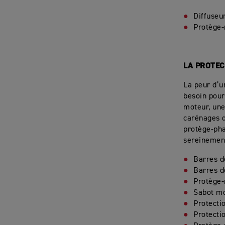
Diffuseu
Protège
LA PROTEC
La peur d’u
besoin pour
moteur, une
carénages d
protège-pha
sereinemen
Barres d
Barres d
Protège
Sabot m
Protecti
Protecti