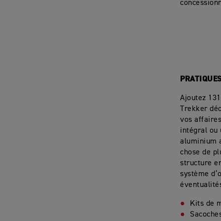
concessionn
PRATIQUES
Ajoutez 131
Trekker déd
vos affaire
intégral ou
aluminium a
chose de pl
structure e
système d’o
éventualité
Kits de 
Sacoche