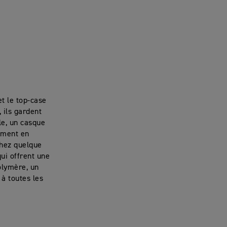
et le top-case
 ils gardent
le, un casque
ement en
chez quelque
ui offrent une
olymère, un
à toutes les