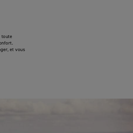
 toute
onfort.
ager, et vous