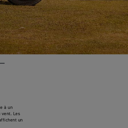
ce à un
 vent. Les
affichent un