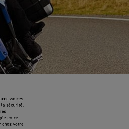
 accessoires
la sécurité,
ures
gée entre
r chez votre