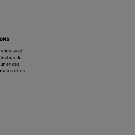
IONS
t vous avez
tection du
eur et des
-mains et un
r