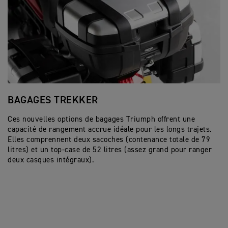
BAGAGES TREKKER
B
Ces nouvelles options de bagages Triumph offrent une
So
capacité de rangement accrue idéale pour les longs trajets.
en
Elles comprennent deux sacoches (contenance totale de 79
re
litres) et un top-case de 52 litres (assez grand pour ranger
le
deux casques intégraux).
ta
un