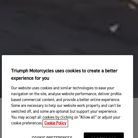
Triumph Motorcycles uses cookies to create a better
experience for you
Our website uses cookies and similar technologies to ease your
navigation on the site, analyse website performance, deliver profile-
based commercial content, and provide a better online experience.
Some are necessary to help our website work properly and can't be
switched off, and some are optional but support your experience.
NOUVELLE GAMME TIGER 900
You may accept all cookies by clicking on “Allow all” or adjust your
cookie preferences.
Cookie Policy
LAQUELLE ALLEZ VOUS CHOISIR ?