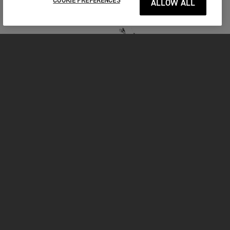
COOKIE PREFERENCES
ALLOW ALL
TIGER 900 GT PRO A2
Prix À Partir De 15 895,00 €
VOIR DÉTAILS
CONFIGURER LA MOTO