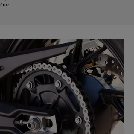
rême.