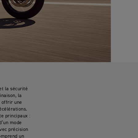
t la sécurité
inaison, la
 offrir une
écélérations.
e principaux :
 d’un mode
vec précision
 comprend un