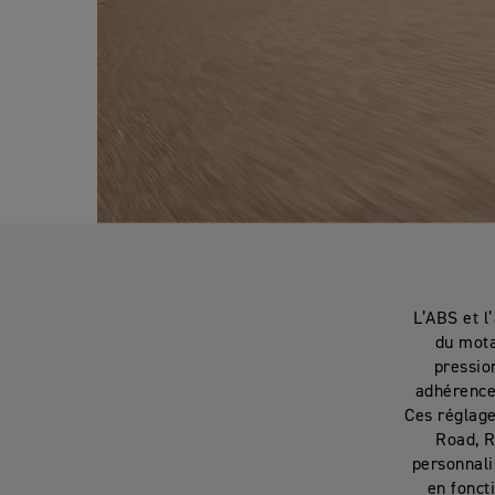
L’ABS et l
du mota
pression
adhérence
Ces réglage
Road, R
personnali
en fonct