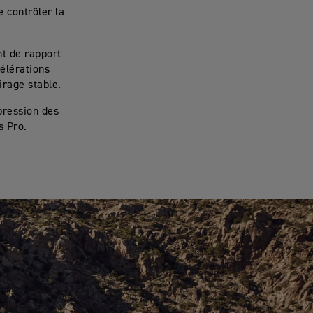
e contrôler la
nt de rapport
élérations
irage stable.
pression des
s Pro.