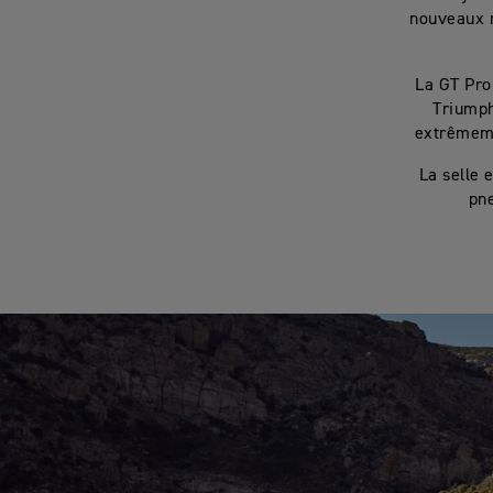
nouveaux m
La GT Pro
Triumph
extrêmemen
La selle 
pne