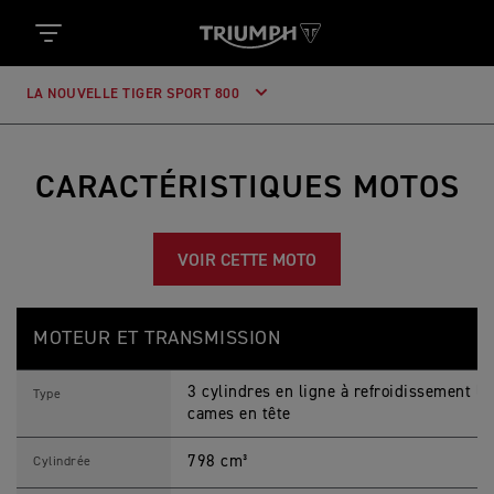
LA NOUVELLE TIGER SPORT 800
CARACTÉRISTIQUES MOTOS
VOIR CETTE MOTO
T
Feature
Details
I
MOTEUR ET TRANSMISSION
G
E
R
3 cylindres en ligne à refroidissement li
S
Type
P
cames en tête
O
R
798 cm³
T
Cylindrée
8