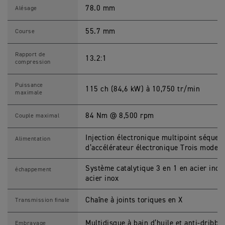
0
0
78.0 mm
Alésage
C
a
r
55.7 mm
Course
a
c
t
Rapport de
13.2:1
é
compression
r
i
s
Puissance
115 ch (84,6 kW) à 10,750 tr/min
t
maximale
i
q
u
84 Nm @ 8,500 rpm
Couple maximal
e
s
M
Injection électronique multipoint séque
Alimentation
o
d’accélérateur électronique Trois modes 
t
o
s
Système catalytique 3 en 1 en acier inoxy
échappement
acier inox
Chaîne à joints toriques en X
Transmission finale
Multidisque à bain d’huile et anti-dribbli
Embrayage