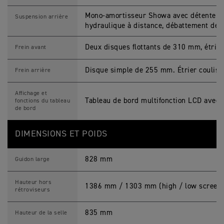
Mono-amortisseur Showa avec détente ré
Suspension arrière
hydraulique à distance, débattement de
Deux disques flottants de 310 mm, étrie
Frein avant
Disque simple de 255 mm. Étrier coulis
Frein arrière
Affichage et
Tableau de bord multifonction LCD avec 
fonctions du tableau
de bord
DIMENSIONS ET POIDS
828 mm
Guidon large
Hauteur hors
1386 mm / 1303 mm (high / low screen 
rétroviseurs
835 mm
Hauteur de la selle