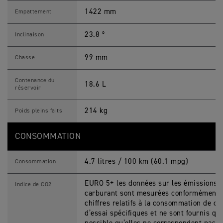
1422 mm
Empattement
23.8 º
Inclinaison
99 mm
Chasse
Contenance du
18.6 L
réservoir
214 kg
Poids pleins faits
CONSOMMATION
4.7 litres / 100 km (60.1 mpg)
Consommation
EURO 5+ les données sur les émissions 
Indice de CO2
carburant sont mesurées conformément 
chiffres relatifs à la consommation de ca
d’essai spécifiques et ne sont fournis qu’