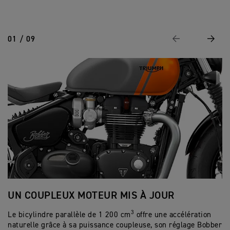
01 / 09
Page Précédente
Suivan
UN COUPLEUX MOTEUR MIS À JOUR
U
3
Le bicylindre parallèle de 1 200 cm
offre une accélération
L’
naturelle grâce à sa puissance coupleuse, son réglage Bobber
de