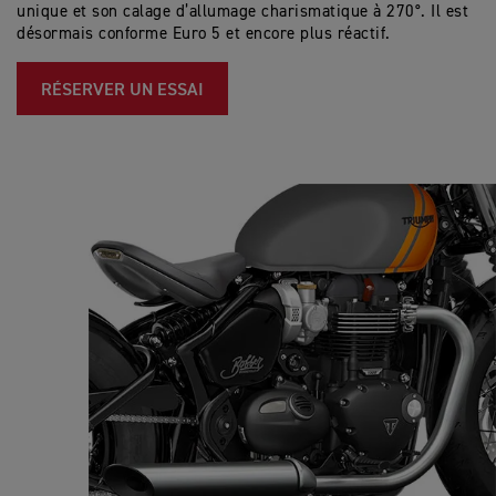
unique et son calage d’allumage charismatique à 270°. Il est
bo
désormais conforme Euro 5 et encore plus réactif.
po
RÉSERVER UN ESSAI