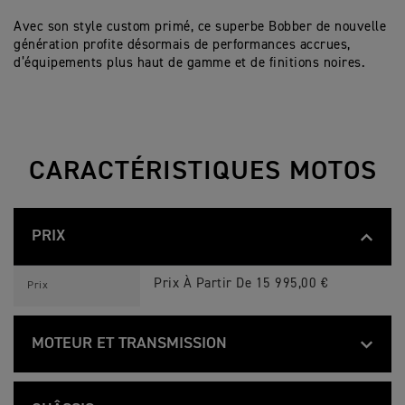
Avec son style custom primé, ce superbe Bobber de nouvelle
génération profite désormais de performances accrues,
d’équipements plus haut de gamme et de finitions noires.
CARACTÉRISTIQUES MOTOS
PRIX
B
Feature
Details
O
Prix À Partir De 15 995,00 €
Prix
N
N
E
V
MOTEUR ET TRANSMISSION
I
L
B
L
Feature
Details
O
Twin parallèle, calé à 270°, simple arbre
E
Type